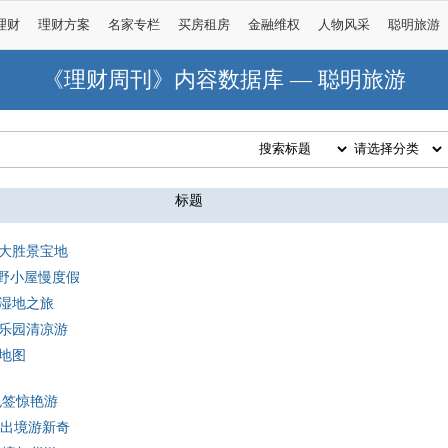
理财
理财方案
名家专栏
买房租房
金融维权
人物风采
聪明旅游
《理财周刊》内容数据库 — 聪明旅游
标题
大胜景宝地
山野小屋慢度假
湿地之旅
乐园清凉游
地图
免签惊艳游
 出境游新奇