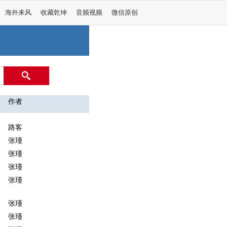
海外来风
收藏乾坤
音频视频
微信原创
作者
路客
张瑾
张瑾
张瑾
张瑾
张瑾
张瑾