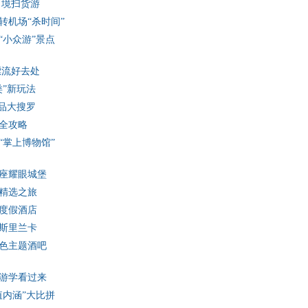
出境扫货游
转机场“杀时间”
“小众游”景点
漂流好去处
类”新玩法
甜品大搜罗
全攻略
“掌上博物馆”
0座耀眼城堡
精选之旅
度假酒店
斯里兰卡
色主题酒吧
游学看过来
值内涵”大比拼