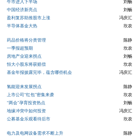
牛市进入下半场
刘畅
中国经济新亮点
刘畅
盈利复苏助推股市上涨
冯庆汇
半导体基金大热
坎农
药品价格将分类管理
陈静
一季报超预期
坎农
房地产业迎来拐点
刘畅
恒大小股东将获赔偿
坎农
基金年报披露完毕，蕴含哪些机会
冯庆汇
氢能迎来发展拐点
陈静
上市公司“红包”密集来袭
坎农
“两会”孕育投资热点
刘畅
地缘冲突中如何投资
冯庆汇
公募基金乐观看待后市
坎农
电力及电网设备需求不断上升
陈静