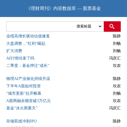
《理财周刊》内容数据库 — 股票基金
业绩高增长驱动估值修复
陈静
大盘调整，“红利”崛起
刘畅
扩大消费
刘畅
AI行情结束了吗
冯庆汇
二季度：基金押注“成长”
坎农
物理AI产业催化持续升温
陈静
下半年A股如何投资
坎农
“城市更新”拉开帷幕
刘畅
A股两融余额首破3万亿元
坎农
基金“冰火两重天”
冯庆汇
存储双雄冲刺IPO
陈静