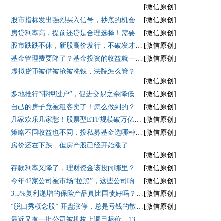
[微信原创]
股市指标发出强烈买入信号，抄底的机会来了吗？
[微信原创]
房贷利率高，提前还贷是合理选择！需要注意哪些事项？
[微信原创]
股市跌跌不休，新股高价发行，不破发才怪！
[微信原创]
基金管理费要降了？基金投资的收益就一定会提高吗？
[微信原创]
虚拟货币被借被抢被洗钱，法院怎么管？
[微信原创]
多地推行“带押过户”，促进交易之余降低买家风险
[微信原创]
自己的房子竟被租客卖了！怎么做到的？
[微信原创]
几家欢乐几家愁！股票型ETF规模破万亿，但也有ETF面临清盘风险！
[微信原创]
策略不同收益也不同，投私募基金选哪种策略好呢？
[微信原创]
房价还在下跌，但房产股已经开始涨了
[微信原创]
存款利率又降了，理财资金该投向哪里？
[微信原创]
今年42家公司被市场“拉黑”，这些公司响起退市警报
[微信原创]
3.5%复利递增的保险产品真比国债好吗？银保监会说这是误导！
[微信原创]
“脱口秀概念股” 开盘涨停，总是亏钱的散户又买了！
[微信原创]
最近又有一批公司被机构上调目标价，13家预期空间逾30%