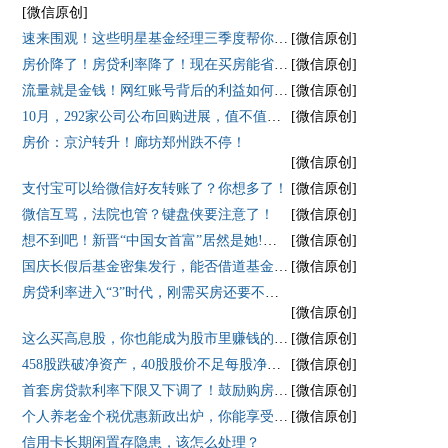
[微信原创]
速来围观！这些明星基金经理三季度帮你赚了多少？
[微信原创]
房价降了！房贷利率降了！现在买房能省多少钱？
[微信原创]
流量就是金钱！网红账号背后的利益如何分配？
[微信原创]
10月，292家公司公布回购进展，值不值得跟投？
[微信原创]
房价：京沪转升！廊坊郑州跌不停！
[微信原创]
支付宝可以给微信好友转账了？你想多了！
[微信原创]
微信互骂，法院也管？键盘侠要注意了！
[微信原创]
想不到吧！新晋“中国女首富”居然是她!这一宝座能坐稳吗？
[微信原创]
国庆长假后基金密集发行，能否借道基金抄底？历史数据说：我看行！
[微信原创]
房贷利率进入“3”时代，刚需买房还要不要再等？
[微信原创]
这么买高息股，你也能成为股市里赚钱的少数人！
[微信原创]
458股跌破净资产，40股股价不足每股净资产一半，值的投资吗？
[微信原创]
首套房贷款利率下限又下调了！鼓励购房政策频出，该不该出手买房？
[微信原创]
个人养老金个税优惠新政出炉，你能享受吗？
[微信原创]
信用卡长期闲置存隐患，该怎么处理？