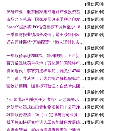
[微信原创]
沪硅产业：股东国家集成电路产业投资基金持股比例降至12.89%
[微信原创]
市场监管总局、国家发展改革委联合印发《人工智能计量体系和能力建设指引》系统布局人工智能计量能力建设
[微信原创]
SpaceX据悉将IPO估值目标下调到至少1.8万亿美元
[微信原创]
一季度财报业绩增长稳健，霸王茶姬回应：产品创新、会员复购与全球化扩张多轮驱动
[微信原创]
还在照抄那些“万能配置”？懒人理财其实只有这一条路！
[微信原创]
一年股价暴涨2800%、净利腰斩，上纬新材的900亿市值谁来接？
[微信原创]
百万反洗钱罚单落地！万亿厦门国际银行合规积弊显现
[微信原创]
换帅迭代！李寒穷接棒掌舵，雅戈尔47年巨头如何破解主业空心化困局？
[微信原创]
同问道，共从容！五大共鸣诠释旗舰标准：极狐问道V9上市19.48万起
[微信原创]
营收超预期、碳目标可验证：自然堂集团2025年ESG报告释放长期增长信号
[微信原创]
*ST帅电及相关责任人遭浙江证监局警示 因前期会计差错致信息披露不准确
[微信原创]
奔朗新材违规出口管制物项被罚！公司净利连续4年下滑
[微信原创]
雄韬股份澄清：韬（τ）定律与公司业务不存在关联
[微信原创]
我国将加快研究推进人工智能健康发展综合性立法、低空经济立法等
[微信原创]
香港金管局：就内地投资者投资账户新增三项监管措施，开户核查倒查至2023年1月