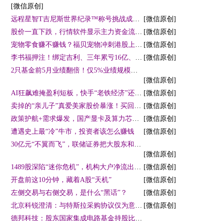
[微信原创]
远程星智T吉尼斯世界纪录™称号挑战成功 单次满醇满电行驶最远距离超1699公里
[微信原创]
股价一直下跌，行情软件显示主力资金流入，该不该跟进？
[微信原创]
宠物零食赚不赚钱？福贝宠物冲刺港股上市，年营收十亿净利骤降四成
[微信原创]
李书福押注！绑定吉利、三年累亏16亿、资不抵债的福瑞泰克赴港IPO求生
[微信原创]
2只基金前5月业绩翻倍！仅5%业绩规模双百强，这届基民“口味”变了？
[微信原创]
AI狂飙难掩盈利短板，快手“老铁经济”还能撑多久？
[微信原创]
卖掉的“亲儿子”真爱美家股价暴涨！买回华鼎股份市值腰斩，亏不亏？
[微信原创]
政策护航+需求爆发，国产显卡及算力芯片进入商用黄金期
[微信原创]
遭遇史上最“冷”牛市，投资者该怎么赚钱
[微信原创]
30亿元“不翼而飞”，联储证券把大股东和原董事长告了！
[微信原创]
1489股深陷“迷你危机”，机构大户净流出，如何避免成“接盘侠”？
[微信原创]
开盘前这10分钟，藏着A股“天机”
[微信原创]
左侧交易与右侧交易，是什么“黑话”？
[微信原创]
北京科锐澄清：与特斯拉采购协议仅为意向性约定 存在重大不确定性
[微信原创]
德邦科技：股东国家集成电路基金持股比例降至11.90%